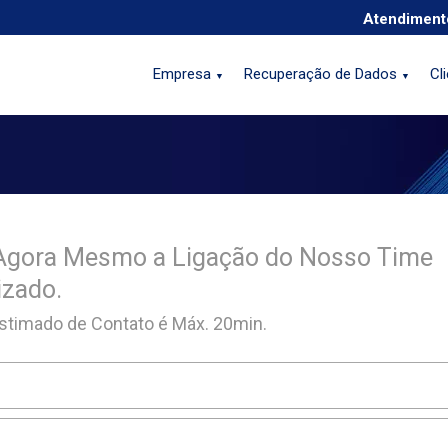
Atendiment
Empresa
Recuperação de Dados
Cl
▼
▼
Agora Mesmo a Ligação do Nosso Time
izado.
timado de Contato é Máx. 20min.