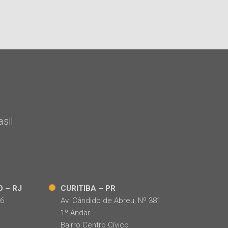
sil
O – RJ
CURITIBA – PR
26
Av. Cândido de Abreu, Nº 381
1º Andar
Bairro Centro Cívico