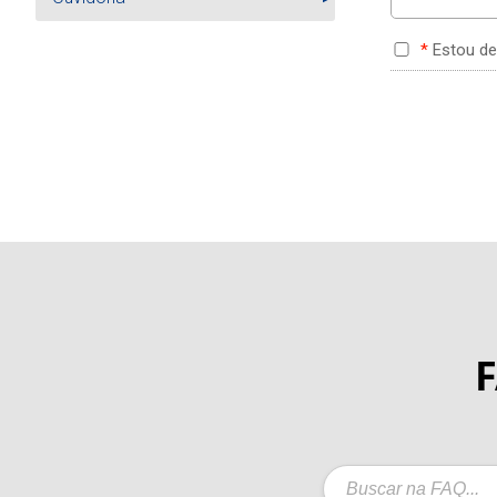
*
Estou d
F