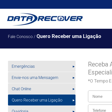
Quero Receber uma Ligação
Fale Conosco /
Receba 
Emergências
▶
Especial
Envie-nos uma Mensagem
▶
*O Tempo Es
Chat Online
▶
Quero Receber uma Ligação
▶
Ouvidoria
▶