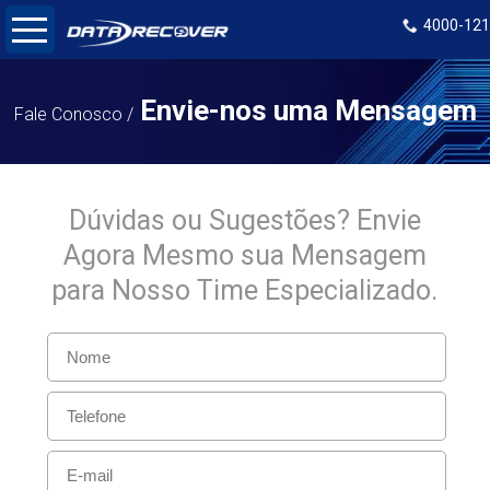
4000-12
Envie-nos uma Mensagem
Fale Conosco /
Dúvidas ou Sugestões? Envie
Agora Mesmo sua Mensagem
para Nosso Time Especializado.